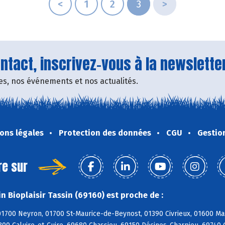
<
1
2
3
>
tact, inscrivez-vous à la newsletter
fres, nos événements et nos actualités.
ons légales
Protection des données
CGU
Gestio
re sur
n Bioplaisir Tassin (69160) est proche de :
 01700 Neyron, 01700 St-Maurice-de-Beynost, 01390 Civrieux, 01600 Ma