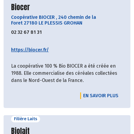
Découvrir le producteur
Biocer
Coopérative BIOCER
,
240 chemin de la
Foret 27180 LE PLESSIS GROHAN
02 32 67 81 31
https://biocer.fr/
La coopérative 100 % Bio BIOCER a été créée en
1988. Elle commercialise des céréales collectées
dans le Nord-Ouest de la France.
EN SAVOIR PLUS
Filière Laits
Découvrir le producteur
Biolait