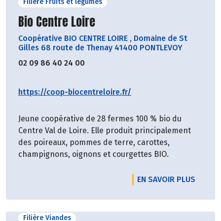
Filière Fruits et légumes
Découvrir le producteur
Bio Centre Loire
Coopérative BIO CENTRE LOIRE
,
Domaine de St
Gilles 68 route de Thenay 41400 PONTLEVOY
02 09 86 40 24 00
https://coop-biocentreloire.fr/
Jeune coopérative de 28 fermes 100 % bio du
Centre Val de Loire. Elle produit principalement
des poireaux, pommes de terre, carottes,
champignons, oignons et courgettes BIO.
EN SAVOIR PLUS
Filière Viandes