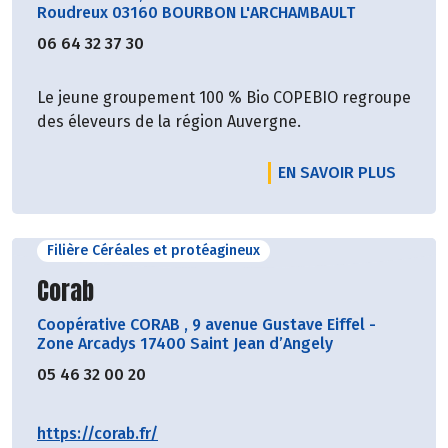
Roudreux 03160 BOURBON L'ARCHAMBAULT
06 64 32 37 30
Le jeune groupement 100 % Bio COPEBIO regroupe
des éleveurs de la région Auvergne.
EN SAVOIR PLUS
Filière Céréales et protéagineux
Découvrir le producteur
Corab
Coopérative CORAB
,
9 avenue Gustave Eiffel -
Zone Arcadys 17400 Saint Jean d’Angely
05 46 32 00 20
https://corab.fr/