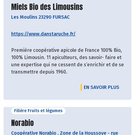
Découvrir le producteur
Miels Bio des Limousins
Les Moulins 23290 FURSAC
https://www.danstaruche.fr/
Première coopérative apicole de France 100% Bio,
100% Limousin. 11 apiculteurs, des savoir- faire et
une expertise qui ne cessent de s’enrichir et de se
transmettre depuis 1960.
EN SAVOIR PLUS
Filière Fruits et légumes
Découvrir le producteur
Norabio
Coopérative Norabio
,
Zone de la Houssoye - rue