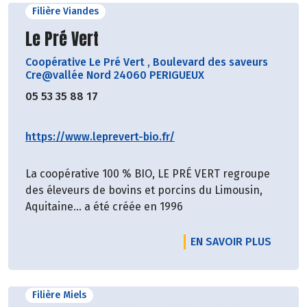
Filière Viandes
Découvrir le producteur
Le Pré Vert
Coopérative Le Pré Vert
,
Boulevard des saveurs
Cre@vallée Nord 24060 PERIGUEUX
05 53 35 88 17
https://www.leprevert-bio.fr/
La coopérative 100 % BIO, LE PRÉ VERT regroupe
des éleveurs de bovins et porcins du Limousin,
Aquitaine… a été créée en 1996
EN SAVOIR PLUS
Filière Miels