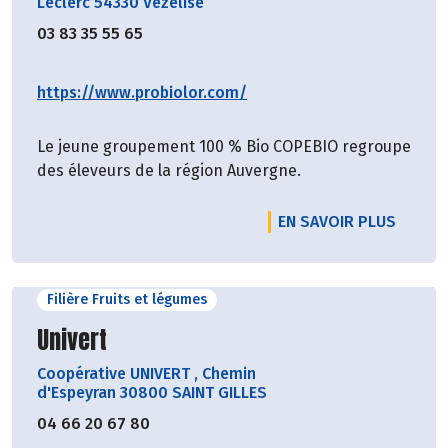
Leclerc 54330 Vézelise
03 83 35 55 65
https://www.probiolor.com/
Le jeune groupement 100 % Bio COPEBIO regroupe
des éleveurs de la région Auvergne.
EN SAVOIR PLUS
Filière Fruits et légumes
Découvrir le producteur
Univert
Coopérative UNIVERT
,
Chemin
d'Espeyran 30800 SAINT GILLES
04 66 20 67 80