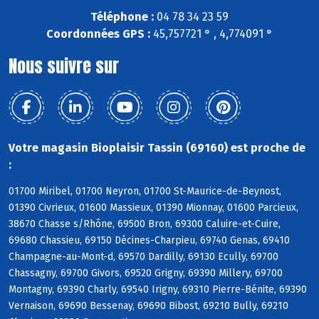
Téléphone :
04 78 34 23 59
Coordonnées GPS :
45,757721 ° , 4,774091 °
Nous suivre sur
Votre magasin Bioplaisir Tassin (69160) est proche de
:
01700 Miribel, 01700 Neyron, 01700 St-Maurice-de-Beynost,
01390 Civrieux, 01600 Massieux, 01390 Mionnay, 01600 Parcieux,
38670 Chasse s/Rhône, 69500 Bron, 69300 Caluire-et-Cuire,
69680 Chassieu, 69150 Décines-Charpieu, 69740 Genas, 69410
Champagne-au-Mont-d, 69570 Dardilly, 69130 Ecully, 69700
Chassagny, 69700 Givors, 69520 Grigny, 69390 Millery, 69700
Montagny, 69390 Charly, 69540 Irigny, 69310 Pierre-Bénite, 69390
Vernaison, 69690 Bessenay, 69690 Bibost, 69210 Bully, 69210