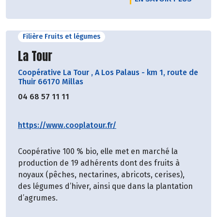
Filière Fruits et légumes
Découvrir le producteur
La Tour
Coopérative La Tour
,
A Los Palaus - km 1, route de
Thuir 66170 Millas
04 68 57 11 11
https://www.cooplatour.fr/
Coopérative 100 % bio, elle met en marché la
production de 19 adhérents dont des fruits à
noyaux (pêches, nectarines, abricots, cerises),
des légumes d’hiver, ainsi que dans la plantation
d’agrumes.