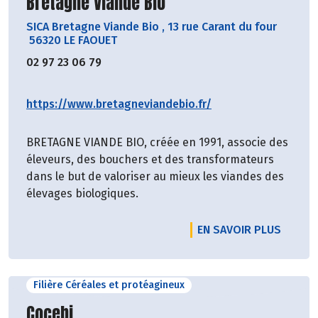
Découvrir le producteur
Bretagne Viande Bio
SICA Bretagne Viande Bio
,
13 rue Carant du four
56320 LE FAOUET
02 97 23 06 79
https://www.bretagneviandebio.fr/
BRETAGNE VIANDE BIO, créée en 1991, associe des
éleveurs, des bouchers et des transformateurs
dans le but de valoriser au mieux les viandes des
élevages biologiques.
EN SAVOIR PLUS
Filière Céréales et protéagineux
Découvrir le producteur
Cocebi