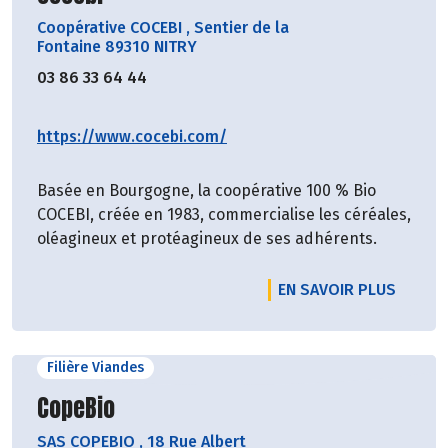
Coopérative COCEBI
,
Sentier de la
Fontaine 89310 NITRY
03 86 33 64 44
https://www.cocebi.com/
Basée en Bourgogne, la coopérative 100 % Bio
COCEBI, créée en 1983, commercialise les céréales,
oléagineux et protéagineux de ses adhérents.
EN SAVOIR PLUS
Filière Viandes
Découvrir le producteur
CopeBio
SAS COPEBIO
,
18 Rue Albert