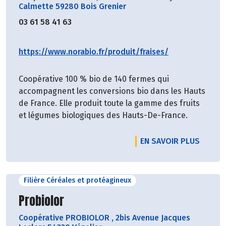
Calmette 59280 Bois Grenier
03 61 58 41 63
https://www.norabio.fr/produit/fraises/
Coopérative 100 % bio de 140 fermes qui
accompagnent les conversions bio dans les Hauts
de France. Elle produit toute la gamme des fruits
et légumes biologiques des Hauts-De-France.
EN SAVOIR PLUS
Filière Céréales et protéagineux
Découvrir le producteur
Probiolor
Coopérative PROBIOLOR
,
2bis Avenue Jacques