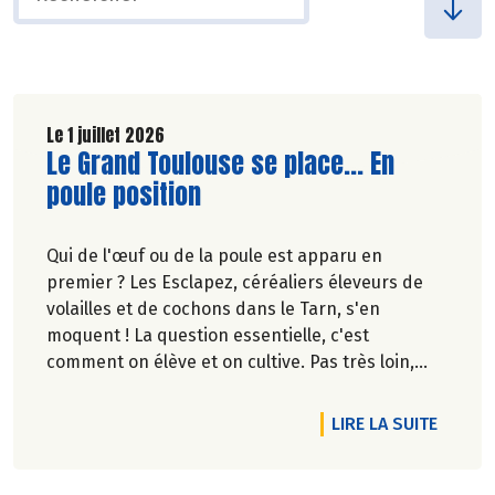
Le 1 juillet 2026
Lire la suite de l'article
Le Grand Toulouse se place... En
poule position
Qui de l'œuf ou de la poule est apparu en
premier ? Les Esclapez, céréaliers éleveurs de
volailles et de cochons dans le Tarn, s'en
moquent ! La question essentielle, c'est
comment on élève et on cultive. Pas très loin,
dans les vergers de la Ferme du Rouge-Gorge, on
est en phase. Comme dans les 19 magasins
DE L'A
LIRE LA SUITE
Biocoop du Grand Toulouse. Ceux-là et d'autres
producteurs jouent collectif pour développer et
structurer une agriculture bio paysanne sur leur