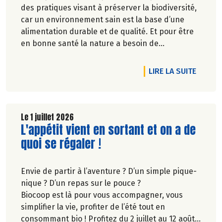
des pratiques visant à préserver la biodiversité,
car un environnement sain est la base d’une
alimentation durable et de qualité. Et pour être
en bonne santé la nature a besoin de
biodiversité.
DE L'A
LIRE LA SUITE
Le 1 juillet 2026
Lire la suite de l'article
L'appétit vient en sortant et on a de
quoi se régaler !
Envie de partir à l’aventure ? D’un simple pique-
nique ? D’un repas sur le pouce ?
Biocoop est là pour vous accompagner, vous
simplifier la vie, profiter de l’été tout en
consommant bio ! Profitez du 2 juillet au 12 août