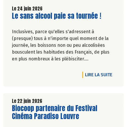
Le 24 juin 2026
Lire la suite de l'article
Le sans alcool paie sa tournée !
Inclusives, parce qu'elles s'adressent à
(presque) tous à n'importe quel moment de la
journée, les boissons non ou peu alcoolisées
bousculent les habitudes des Français, de plus
en plus nombreux à les plébisciter.
Marie-Pierre Chavel.
DE L'A
LIRE LA SUITE
Le 22 juin 2026
Lire la suite de l'article
Biocoop partenaire du Festival
Cinéma Paradiso Louvre