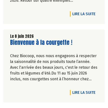
2026. Retour sur quatre exemples
emblématiques, des avancées devenues des
évidences ou d'actualité dans la société.
DE L'A
LIRE LA SUITE
Elsa Quinel.
Le 8 juin 2026
Lire la suite de l'article
Bienvenue à la courgette !
Chez Biocoop, nous nous engageons à respecter
la saisonnalité de nos produits toute l’année.
Avec l'arrivée des beaux jours, c'est le retour des
fruits et légumes d'été.Du 11 au 15 juin 2026
inclus, nos courgettes sont à l’honneur chez
Biocoop. Retrouvez tous nos engagements sur
notre site.
DE L'A
LIRE LA SUITE