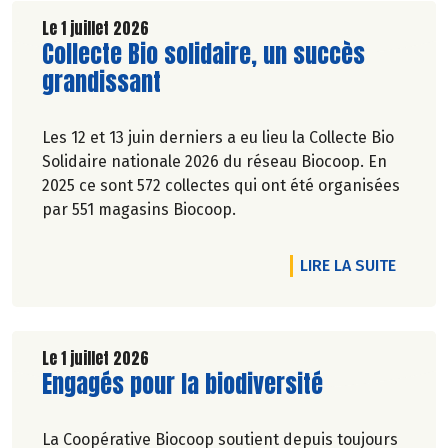
territoire. Nous y étions à la fin de l'hiver. Suivez-
Le 1 juillet 2026
Lire la suite de l'article
Collecte Bio solidaire, un succès
nous.
Pascale Solana.
grandissant
Les 12 et 13 juin derniers a eu lieu la Collecte Bio
Solidaire nationale 2026 du réseau Biocoop. En
2025 ce sont 572 collectes qui ont été organisées
par 551 magasins Biocoop.
DE L'A
LIRE LA SUITE
Le 1 juillet 2026
Lire la suite de l'article
Engagés pour la biodiversité
La Coopérative Biocoop soutient depuis toujours