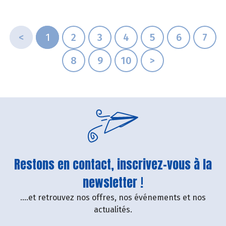
<
1
2
3
4
5
6
7
8
9
10
>
Restons en contact, inscrivez-vous à la
newsletter !
....et retrouvez nos offres, nos événements et nos
actualités.