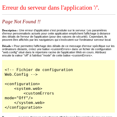
Erreur du serveur dans l'application '/'.
Page Not Found !!
Description :
Une erreur d'application s'est produite sur le serveur. Les paramètres
d'erreur personnalisés actuels pour cette application empêchent l'affichage à distance
des détails de l'erreur de l'application (pour des raisons de sécurité). Cependant, ils
peuvent être affichés par les navigateurs qui s'exécutent sur l'ordinateur serveur local.
Détails =
Pour permettre l'affichage des détails de ce message d'erreur spécifique sur les
ordinateurs distants, créez une balise <customErrors> dans un fichier de configuration
"web.config" situé dans le répertoire racine de l'application Web en cours. Attribuez
ensuite la valeur "off" à l'attribut "mode" de cette balise <customErrors>.
<!-- Fichier de configuration 
Web.Config -->

<configuration>

    <system.web>

        <customErrors 
mode="Off"/>

    </system.web>

</configuration>