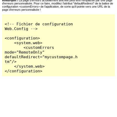
Remarques :
La page d'erreurs actuellement affichée peut être remplacée par une page
d'erreurs personnalisée. Pour ce faire, modifiez l'attribut "defaultRedirect" de la balise de
configuration <customErrors> de l'application, de sorte qu'il pointe vers une URL de la
page d'erreurs personnalisée !
<!-- Fichier de configuration 
Web.Config -->

<configuration>

    <system.web>

        <customErrors 
mode="RemoteOnly" 
defaultRedirect="mycustompage.h
tm"/>

    </system.web>

</configuration>