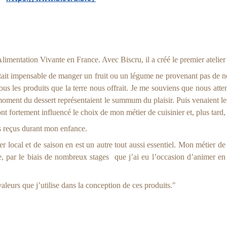
'Alimentation Vivante en France. Avec Biscru, il a créé le premier ateli
tait impensable de manger un fruit ou un légume ne provenant pas de no
e tous les produits que la terre nous offrait. Je me souviens que nous at
u moment du dessert représentaient le summum du plaisir. Puis venaient l
nt fortement influencé le choix de mon métier de cuisinier et, plus tar
 reçus durant mon enfance.
 local et de saison en est un autre tout aussi essentiel. Mon métier de 
, par le biais de nombreux stages que j’ai eu l’occasion d’animer en 
leurs que j’utilise dans la conception de ces produits."