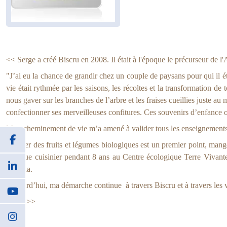
<< Serge a créé Biscru en 2008. Il était à l'époque le précurseur de l
"J’ai eu la chance de grandir chez un couple de paysans pour qui il é
vie était rythmée par les saisons, les récoltes et la transformation d
nous gaver sur les branches de l’arbre et les fraises cueillies juste a
confectionner ses merveilleuses confitures. Ces souvenirs d’enfance o
Mon cheminement de vie m’a amené à valider tous les enseignements
Manger des fruits et légumes biologiques est un premier point, manger
tant que cuisinier pendant 8 ans au Centre écologique Terre Vivante
Canada.
Aujourd’hui, ma démarche continue à travers Biscru et à travers les va
Serge >>