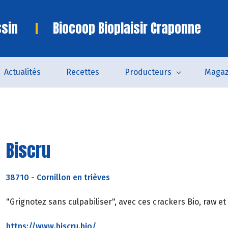
ssin
Biocoop Bioplaisir Craponne
Actualités
Recettes
Producteurs
Magaz
Biscru
38710
-
Cornillon en trièves
"Grignotez sans culpabiliser", avec ces crackers Bio, raw et
https://www.biscru.bio/