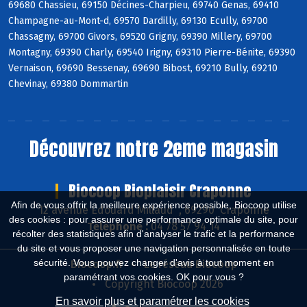
69680 Chassieu, 69150 Décines-Charpieu, 69740 Genas, 69410
Champagne-au-Mont-d, 69570 Dardilly, 69130 Ecully, 69700
Chassagny, 69700 Givors, 69520 Grigny, 69390 Millery, 69700
Montagny, 69390 Charly, 69540 Irigny, 69310 Pierre-Bénite, 69390
Vernaison, 69690 Bessenay, 69690 Bibost, 69210 Bully, 69210
Chevinay, 69380 Dommartin
Découvrez notre 2eme magasin
Biocoop Bioplaisir Craponne
Afin de vous offrir la meilleure expérience possible, Biocoop utilise
12 avenue Edouard Millaud , 69290 Craponne
des cookies : pour assurer une performance optimale du site, pour
Téléphone :
04 78 57 94 14
récolter des statistiques afin d'analyser le trafic et la performance
du site et vous proposer une navigation personnalisée en toute
sécurité. Vous pouvez changer d'avis à tout moment en
Biocoop.fr
Le réseau Biocoop
paramétrant vos cookies. OK pour vous ?
Copyright Biocoop 2026
En savoir plus et paramétrer les cookies