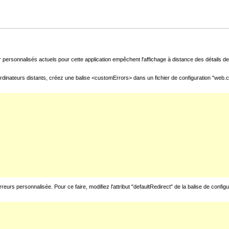
 personnalisés actuels pour cette application empêchent l'affichage à distance des détails de 
rdinateurs distants, créez une balise <customErrors> dans un fichier de configuration "web.con
urs personnalisée. Pour ce faire, modifiez l'attribut "defaultRedirect" de la balise de config