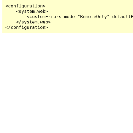
<configuration>

    <system.web>

        <customErrors mode="RemoteOnly" defaultR
    </system.web>

</configuration>