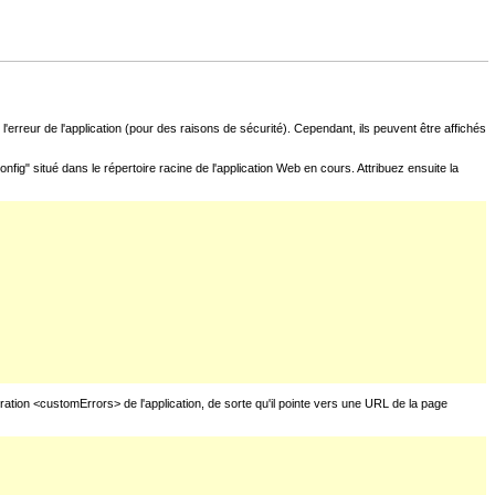
l'erreur de l'application (pour des raisons de sécurité). Cependant, ils peuvent être affichés
fig" situé dans le répertoire racine de l'application Web en cours. Attribuez ensuite la
uration <customErrors> de l'application, de sorte qu'il pointe vers une URL de la page