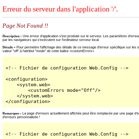
Erreur du serveur dans l'application '/'.
Page Not Found !!
Description :
Une erreur d'application s'est produite sur le serveur. Les paramètres d'erreur
par les navigateurs qui s'exécutent sur l'ordinateur serveur local.
Détails =
Pour permettre l'affichage des détails de ce message d'erreur spécifique sur les o
valeur "off" à l'attribut "mode" de cette balise <customErrors>.
<!-- Fichier de configuration Web.Config -->

<configuration>

    <system.web>

        <customErrors mode="Off"/>

    </system.web>

</configuration>
Remarques :
La page d'erreurs actuellement affichée peut être remplacée par une page d'erre
d'erreurs personnalisée !
<!-- Fichier de configuration Web.Config -->
